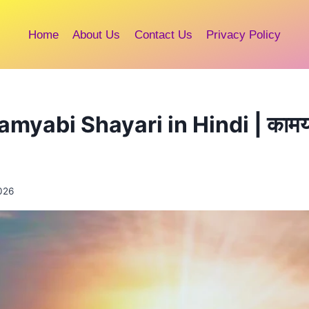
Home
About Us
Contact Us
Privacy Policy
myabi Shayari in Hindi | कामया
026