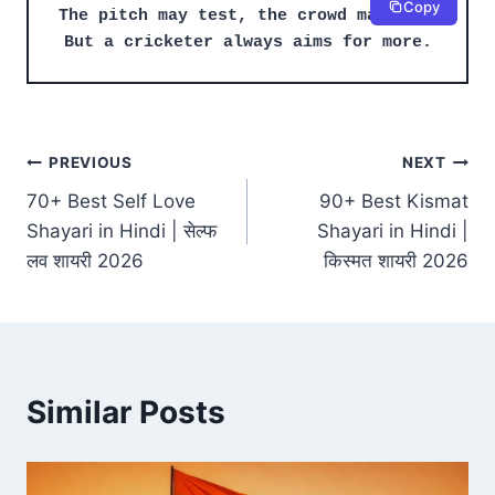
Copy
The pitch may test, the crowd may roar
But a cricketer always aims for more.
Post
PREVIOUS
NEXT
70+ Best Self Love
90+ Best Kismat
navigation
Shayari in Hindi | सेल्फ
Shayari in Hindi |
लव शायरी 2026
किस्मत शायरी 2026
Similar Posts