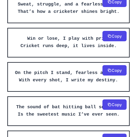
Copy
Sweat, struggle, and a fearless fight
That’s how a cricketer shines bright.
Copy
Win or lose, I play with pride
Cricket runs deep, it lives inside.
Copy
On the pitch I stand, fearless and free
With every shot, I write my destiny.
Copy
The sound of bat hitting ball so clean
Is the sweetest music I’ve ever seen.